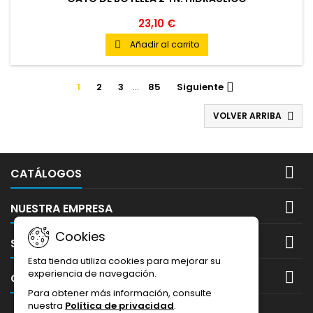
23,10 €
Añadir al carrito

1
2
3
…
85
Siguiente

VOLVER ARRIBA


CATÁLOGOS

NUESTRA EMPRESA
Cookies

SU CUENTA
Esta tienda utiliza cookies para mejorar su
experiencia de navegación.

CONTACTO
Para obtener más información, consulte
nuestra
Política de privacidad
.