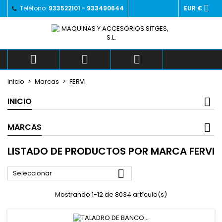

Teléfono:
933522101 - 933490644
EUR €
×
×
×
×
Añadir a la lista de deseos
((modalTitle))
((title))
Iniciar sesión
((confirmMessage))
Debe iniciar sesión para guardar productos en su
((label))
lista de deseos.
add_circle_outlin



Crear nueva lista
((cancelText))
((modalDeleteText))
Inicio
Marcas
FERVI
((cancelText))
((loginText))
((cancelText))
((createText))
INICIO
MARCAS
LISTADO DE PRODUCTOS POR MARCA FERVI

Seleccionar
Mostrando 1-12 de 8034 artículo(s)