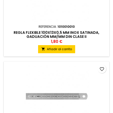
REFERENCIA:
1010010010
REGLA FLEXIBLE 100X13X0,5 MM INOX SATINADA,
GADUACIÓN MM/MM DIN CLASE II
1,80 €
Añadir al carrito

favorite_border