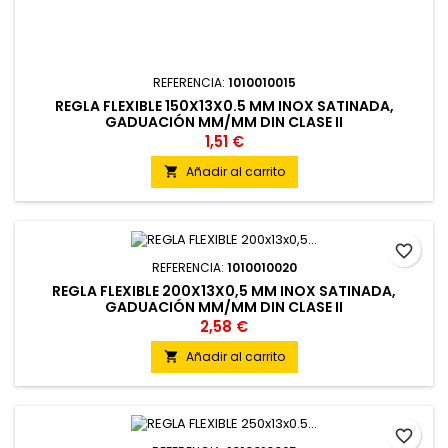
REFERENCIA:
1010010015
REGLA FLEXIBLE 150X13X0.5 MM INOX SATINADA,
GADUACIÓN MM/MM DIN CLASE II
1,51 €
Añadir al carrito

favorite_border
REFERENCIA:
1010010020
REGLA FLEXIBLE 200X13X0,5 MM INOX SATINADA,
GADUACIÓN MM/MM DIN CLASE II
2,58 €
Añadir al carrito

favorite_border