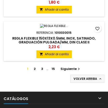
1,80 €
Añadir al carrito

favorite_border
REFERENCIA:
1010030015
REGLA FLEXIBLE 150X13X0.5MM, INOX, SATINADO,
GRADUACIÓN PULGADA/MM, DIN CLASE II
2,23 €
Añadir al carrito

1
2
3
…
15
Siguiente

VOLVER ARRIBA


CATÁLOGOS