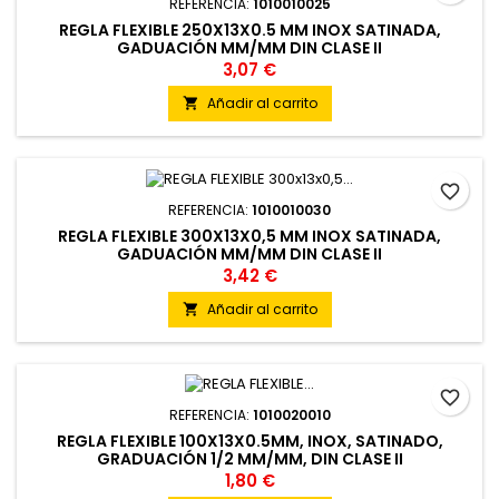
REFERENCIA:
1010010025
REGLA FLEXIBLE 250X13X0.5 MM INOX SATINADA,
GADUACIÓN MM/MM DIN CLASE II
3,07 €
Añadir al carrito

favorite_border
REFERENCIA:
1010010030
REGLA FLEXIBLE 300X13X0,5 MM INOX SATINADA,
GADUACIÓN MM/MM DIN CLASE II
3,42 €
Añadir al carrito

favorite_border
REFERENCIA:
1010020010
REGLA FLEXIBLE 100X13X0.5MM, INOX, SATINADO,
GRADUACIÓN 1/2 MM/MM, DIN CLASE II
1,80 €