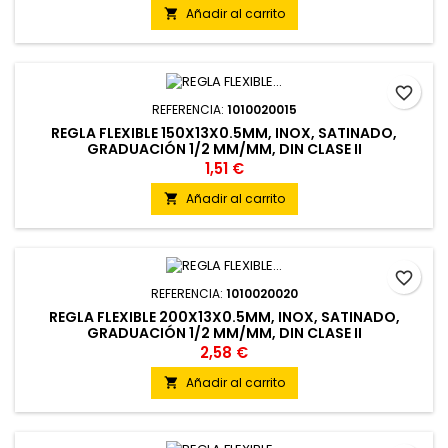
Añadir al carrito

favorite_border
REFERENCIA:
1010020015
REGLA FLEXIBLE 150X13X0.5MM, INOX, SATINADO,
GRADUACIÓN 1/2 MM/MM, DIN CLASE II
1,51 €
Añadir al carrito

favorite_border
REFERENCIA:
1010020020
REGLA FLEXIBLE 200X13X0.5MM, INOX, SATINADO,
GRADUACIÓN 1/2 MM/MM, DIN CLASE II
2,58 €
Añadir al carrito
