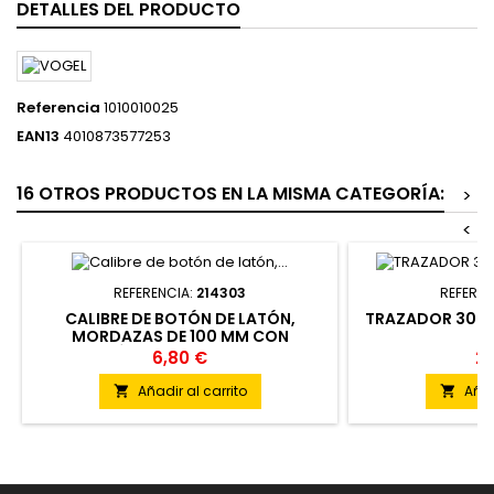
DETALLES DEL PRODUCTO
Referencia
1010010025
EAN13
4010873577253
16 OTROS PRODUCTOS EN LA MISMA CATEGORÍA:
>
<
REFERENCIA:
214303
REFEREN
CALIBRE DE BOTÓN DE LATÓN,
TRAZADOR 300 
MORDAZAS DE 100 MM CON
MEDICIÓN INTERIOR, ESCALA EN
6,80 €
22
MM/PULGADAS, VERNIER, LÁMINA
Añadir al carrito
Añad

