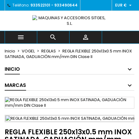

Teléfono:
933522101 - 933490644
EUR €
×
×
×
Añadir a la lista de deseos
((title))
Iniciar sesión
Debe iniciar sesión para guardar productos en su
((label))
lista de deseos.
add_circle_outline



Crear nueva lista
Inicio
VOGEL
REGLAS
REGLA FLEXIBLE 250x13x0.5 mm INOX
((cancelText))
((loginText))
SATINADA, GADUACIÓN mm/mm DIN Clase II
((cancelText))
((createText))
INICIO
MARCAS
REGLA FLEXIBLE 250x13x0.5 mm INOX