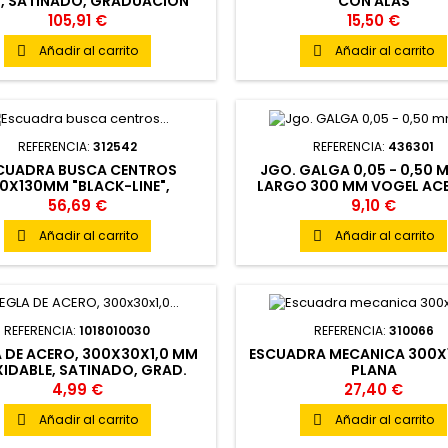
, SATINADO, GRADUACIÓN
CON ALAS
MM/MM, DIN CLASE II
105,91 €
15,50 €
Añadir al carrito
Añadir al carrito


REFERENCIA:
312542
REFERENCIA:
436301
CUADRA BUSCA CENTROS
JGO. GALGA 0,05 - 0,50 
50X130MM "BLACK-LINE",
LARGO 300 MM VOGEL ACE
ALUMINIO, ENDURECIDO
CARBONO TOLERANCIA
56,69 €
9,10 €
Añadir al carrito
Añadir al carrito


REFERENCIA:
1018010030
REFERENCIA:
310066
 DE ACERO, 300X30X1,0 MM
ESCUADRA MECANICA 300X
XIDABLE, SATINADO, GRAD.
PLANA
M DIN 2014/32/UE CLASE II
4,99 €
27,40 €
Añadir al carrito
Añadir al carrito

