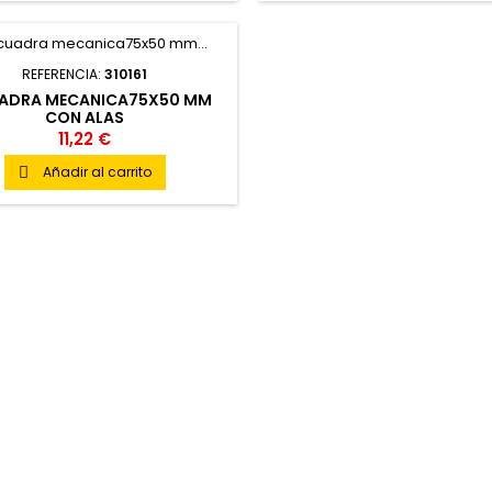
REFERENCIA:
310161
ADRA MECANICA75X50 MM
CON ALAS
11,22 €
Añadir al carrito
