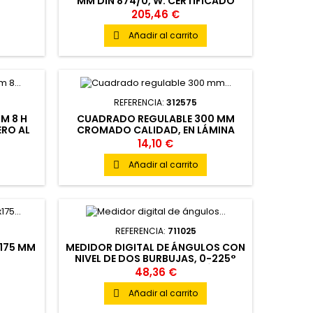
MM DIN 874/0, W. CERTIFICADO
CAL.
205,46 €
Añadir al carrito

REFERENCIA:
312575
MM 8 H
CUADRADO REGULABLE 300 MM
RO AL
CROMADO CALIDAD, EN LÁMINA
 T2
14,10 €
Añadir al carrito

REFERENCIA:
711025
175 MM
MEDIDOR DIGITAL DE ÁNGULOS CON
NIVEL DE DOS BURBUJAS, 0-225°
305X52X23MM, FUNCIÓN
48,36 €
ON/OFF,HOLD,
Añadir al carrito
