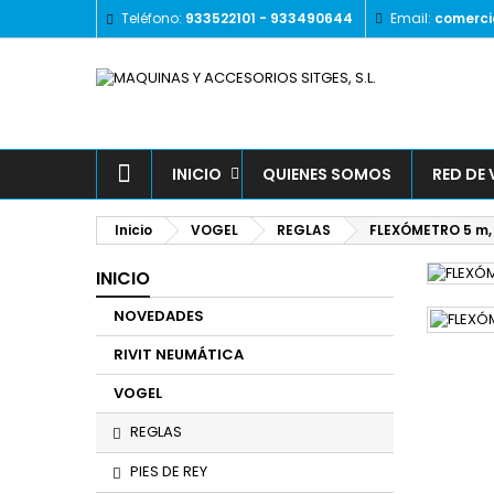
Teléfono:
933522101 - 933490644
Email:
comerci
A
(
I
De
((l
INICIO
QUIENES SOMOS
RED DE
Inicio
VOGEL
REGLAS
FLEXÓMETRO 5 m, 
INICIO
NOVEDADES
RIVIT NEUMÁTICA
VOGEL
REGLAS
PIES DE REY