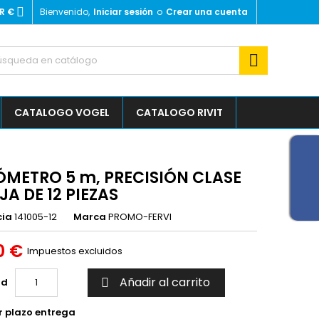

R €
Bienvenido,
Iniciar sesión
o
Crear una cuenta
×
×
×

outline
sta
CATALOGO VOGEL
CATALOGO RIVIT
)
)
ÓMETRO 5 m, PRECISIÓN CLASE
AJA DE 12 PIEZAS
cia
141005-12
Marca
PROMO-FERVI
0 €
Impuestos excluidos
Añadir al carrito
ad

r plazo entrega