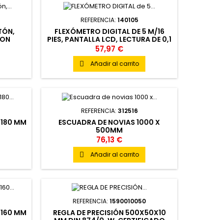
REFERENCIA:
140105
TÓN,
FLEXÓMETRO DIGITAL DE 5 M/16
CON
PIES, PANTALLA LCD, LECTURA DE 0,1
LA EN
CM, FUNCIÓN DE RETENCIÓN, PILA
57,97 €
LÁMINA
CR2032, INTERIOR/EXTERIOR, UN
309
Añadir al carrito

REFERENCIA:
312516
X180 MM
ESCUADRA DE NOVIAS 1000 X
500MM
76,13 €
Añadir al carrito

REFERENCIA:
1590010050
X160 MM
REGLA DE PRECISIÓN 500X50X10