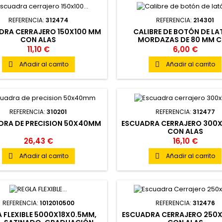
REFERENCIA:
312474
REFERENCIA:
214301
DRA CERRAJERO 150X100 MM
CALIBRE DE BOTÓN DE LA
CON ALAS
MORDAZAS DE 80 MM 
MEDICIÓN INTERIOR, ESCA
11,10 €
6,00 €
MM/PULGADAS, VERNIER, 
Añadir al carrito
Añadir al carrito


REFERENCIA:
310201
REFERENCIA:
312477
DRA DE PRECISION 50X40MM
ESCUADRA CERRAJERO 300
CON ALAS
26,43 €
16,10 €
Añadir al carrito
Añadir al carrito


REFERENCIA:
1012010500
REFERENCIA:
312476
A FLEXIBLE 5000X18X0.5MM,
ESCUADRA CERRAJERO 250