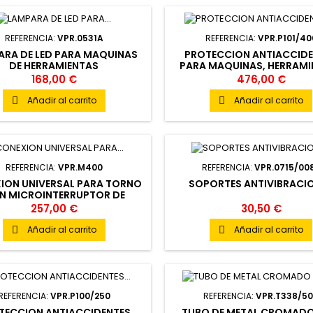
REFERENCIA:
VPR.0531A
REFERENCIA:
VPR.P101/40
ARA DE LED PARA MAQUINAS
PROTECCION ANTIACCID
DE HERRAMIENTAS
PARA MAQUINAS, HERRAMI
168,00 €
476,00 €
Añadir al carrito
Añadir al carrito


REFERENCIA:
VPR.M400
REFERENCIA:
VPR.0715/00
ION UNIVERSAL PARA TORNO
SOPORTES ANTIVIBRACI
N MICROINTERRUPTOR DE
SEGURIDAD
257,00 €
30,50 €
Añadir al carrito
Añadir al carrito


REFERENCIA:
VPR.P100/250
REFERENCIA:
VPR.T338/5
TECCION ANTIACCIDENTES
TUBO DE METAL CROMAD