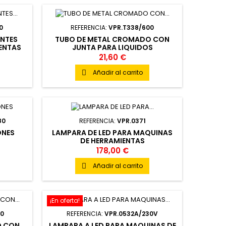
0
REFERENCIA:
VPR.T338/600
ENTES
TUBO DE METAL CROMADO CON
ENTAS
JUNTA PARA LIQUIDOS
REFRIGERANTES
21,60 €
Añadir al carrito

80
REFERENCIA:
VPR.0371
ONES
LAMPARA DE LED PARA MAQUINAS
DE HERRAMIENTAS
178,00 €
Añadir al carrito

¡En oferta!
00
REFERENCIA:
VPR.0532A/230V
O CON
LAMPARA A LED PARA MAQUINAS DE