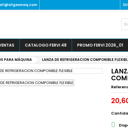
al1@sitgesmaq.com
EU
 VENTAS
CATALOGO FERVI 48
PROMO FERVI 2026_01
S PARA MÁQUINA
LANZA DE REFRIGERACION COMPONIBLE FLEXIBL
LANZ
COMP
Referen
20,6
Cantid

Disp