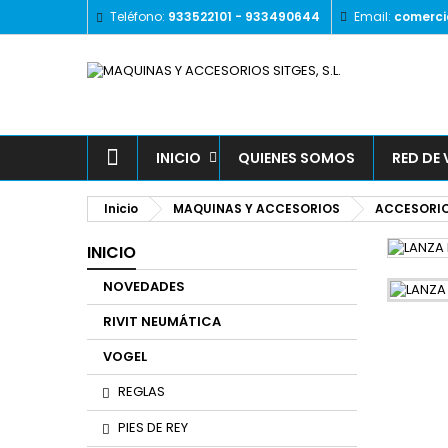
Teléfono:
933522101 - 933490644
Email:
comerci
INICIO
QUIENES SOMOS
RED DE
Inicio
MAQUINAS Y ACCESORIOS
ACCESORIO
INICIO
NOVEDADES
RIVIT NEUMÁTICA
VOGEL
REGLAS
PIES DE REY