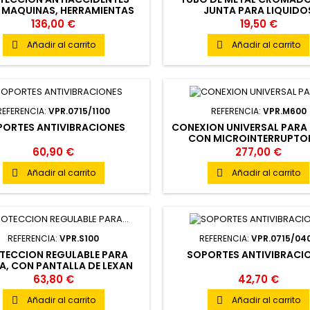
 MAQUINAS, HERRAMIENTAS
JUNTA PARA LIQUIDO
REFRIGERANTES
136,00 €
19,50 €
Añadir al carrito
Añadir al carrito


REFERENCIA:
VPR.0715/1100
REFERENCIA:
VPR.M600
ORTES ANTIVIBRACIONES
CONEXION UNIVERSAL PARA
CON MICROINTERRUPTO
SEGURIDAD
60,90 €
277,00 €
Añadir al carrito
Añadir al carrito


REFERENCIA:
VPR.S100
REFERENCIA:
VPR.0715/04
TECCION REGULABLE PARA
SOPORTES ANTIVIBRACI
A, CON PANTALLA DE LEXAN
63,80 €
42,70 €
Añadir al carrito
Añadir al carrito

