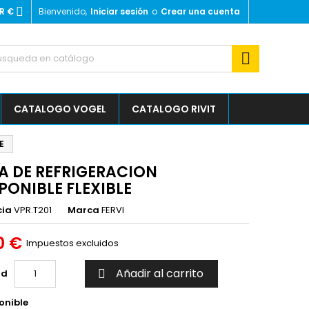

R €
Bienvenido,
Iniciar sesión
o
Crear una cuenta

CATALOGO VOGEL
CATALOGO RIVIT
E
A DE REFRIGERACION
ONIBLE FLEXIBLE
cia
VPR.T201
Marca
FERVI
0 €
Impuestos excluidos
Añadir al carrito
ad

onible