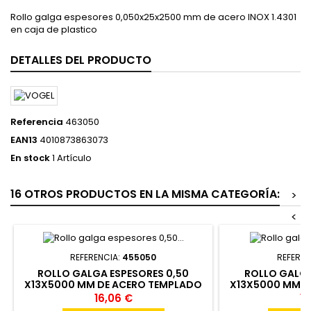
Rollo galga espesores 0,050x25x2500 mm de acero INOX 1.4301
en caja de plastico
DETALLES DEL PRODUCTO
Referencia
463050
EAN13
4010873863073
En stock
1 Artículo
16 OTROS PRODUCTOS EN LA MISMA CATEGORÍA:
>
<
REFERENCIA:
455050
REFEREN
ROLLO GALGA ESPESORES 0,50
ROLLO GALGA
X13X5000 MM DE ACERO TEMPLADO
X13X5000 MM D
CAJA REDONDA DE PLASTICO
CAJA REDON
16,06 €
13