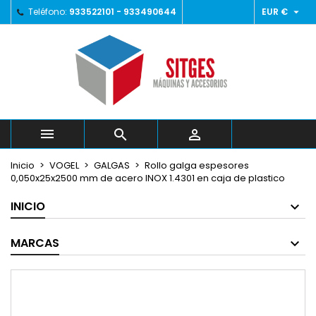

Teléfono:
933522101 - 933490644
EUR €
×
×
×
Añadir a la lista de deseos
((title))
Iniciar sesión
Debe iniciar sesión para guardar productos en su
((label))
lista de deseos.
add_circle_outline
Crear nueva lista
((cancelText))
((loginText))



((cancelText))
((createText))
Inicio
VOGEL
GALGAS
Rollo galga espesores
0,050x25x2500 mm de acero INOX 1.4301 en caja de plastico
INICIO
MARCAS