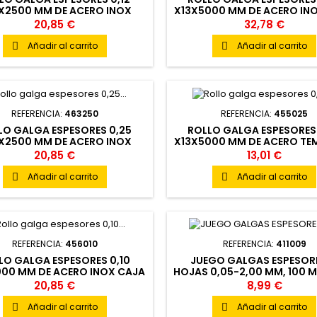
X2500 MM DE ACERO INOX
X13X5000 MM DE ACERO IN
4301 EN CAJA DE PLASTICO
REDONDA DE PLASTIC
20,85 €
32,78 €
Añadir al carrito
Añadir al carrito


REFERENCIA:
463250
REFERENCIA:
455025
LO GALGA ESPESORES 0,25
ROLLO GALGA ESPESORES
X2500 MM DE ACERO INOX
X13X5000 MM DE ACERO T
4301 EN CAJA DE PLASTICO
CAJA REDONDA DE PLAS
20,85 €
13,01 €
Añadir al carrito
Añadir al carrito


REFERENCIA:
456010
REFERENCIA:
411009
LO GALGA ESPESORES 0,10
JUEGO GALGAS ESPESORE
000 MM DE ACERO INOX CAJA
HOJAS 0,05-2,00 MM, 100 M
REDONDA DE PLASTICO
ABANICO
20,85 €
8,99 €
Añadir al carrito
Añadir al carrito

