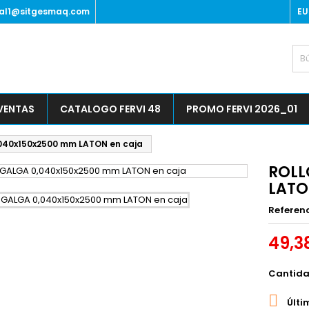
al1@sitgesmaq.com
EU
 VENTAS
CATALOGO FERVI 48
PROMO FERVI 2026_01
040x150x2500 mm LATON en caja
ROLL
LATO
Referen
49,3
Cantid

Últi