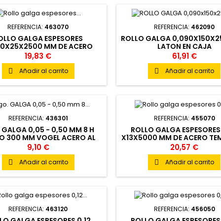
REFERENCIA:
463070
REFERENCIA:
462090
OLLO GALGA ESPESORES
ROLLO GALGA 0,090X150X
70X25X2500 MM DE ACERO
LATON EN CAJA
1.4301 EN CAJA DE PLASTICO
19,83 €
61,91 €
Añadir al carrito
Añadir al carrito


REFERENCIA:
436301
REFERENCIA:
455070
 GALGA 0,05 - 0,50 MM 8 H
ROLLO GALGA ESPESORES
O 300 MM VOGEL ACERO AL
X13X5000 MM DE ACERO T
ARBONO TOLERANCIA T2
ENRROLLADO EN FIL
9,10 €
20,57 €
TRASNPARENTE
Añadir al carrito
Añadir al carrito


REFERENCIA:
463120
REFERENCIA:
456050
LO GALGA ESPESORES 0,12
ROLLO GALGA ESPESORES