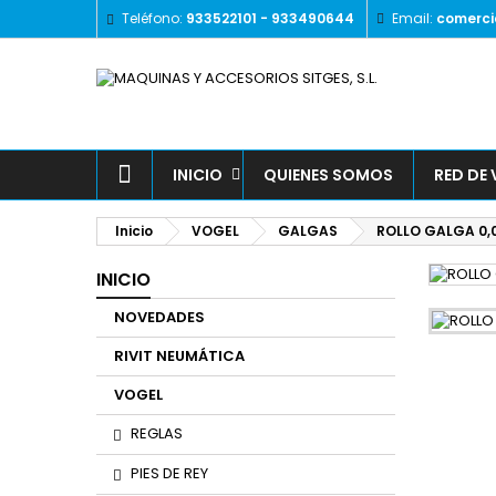
Teléfono:
933522101 - 933490644
Email:
comerci
INICIO
QUIENES SOMOS
RED DE
Inicio
VOGEL
GALGAS
ROLLO GALGA 0,
INICIO
NOVEDADES
RIVIT NEUMÁTICA
VOGEL
REGLAS
PIES DE REY