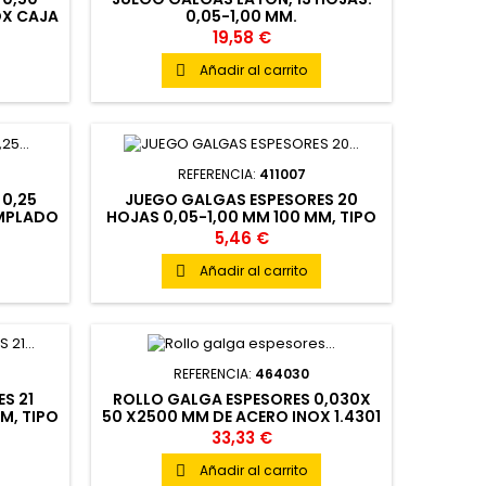
OX CAJA
0,05-1,00 MM.
O
19,58 €
Añadir al carrito

REFERENCIA:
411007
 0,25
JUEGO GALGAS ESPESORES 20
EMPLADO
HOJAS 0,05-1,00 MM 100 MM, TIPO
TICO
ABANICO
5,46 €
Añadir al carrito

REFERENCIA:
464030
S 21
ROLLO GALGA ESPESORES 0,030X
M, TIPO
50 X2500 MM DE ACERO INOX 1.4301
EN CAJA DE PLASTICO.
33,33 €
Añadir al carrito
