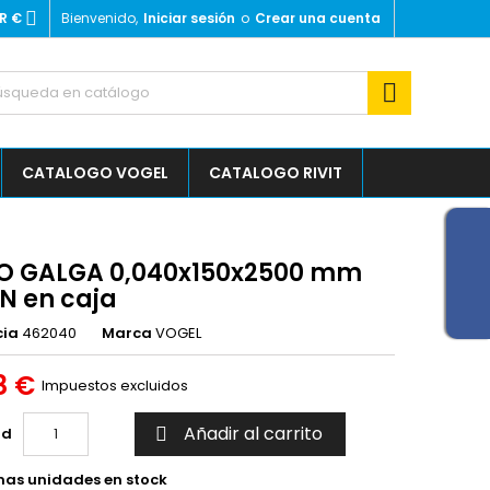

R €
Bienvenido,
Iniciar sesión
o
Crear una cuenta

CATALOGO VOGEL
CATALOGO RIVIT
O GALGA 0,040x150x2500 mm
N en caja
cia
462040
Marca
VOGEL
8 €
Impuestos excluidos
Añadir al carrito
ad

mas unidades en stock