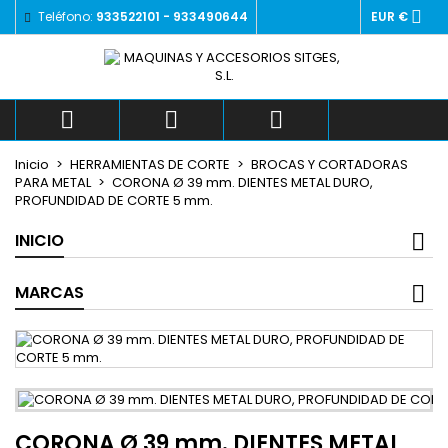

Teléfono:
933522101 - 933490644
EUR €
×
×
×
Añadir a la lista de deseos
((title))
Iniciar sesión
Debe iniciar sesión para guardar productos en su
((label))
lista de deseos.
add_circle_outlin



Crear nueva lista
Inicio
HERRAMIENTAS DE CORTE
BROCAS Y CORTADORAS
((cancelText))
((loginText))
PARA METAL
CORONA Ø 39 mm. DIENTES METAL DURO,
((cancelText))
((createText))
PROFUNDIDAD DE CORTE 5 mm.
INICIO
MARCAS
CORONA Ø 39 mm. DIENTES METAL