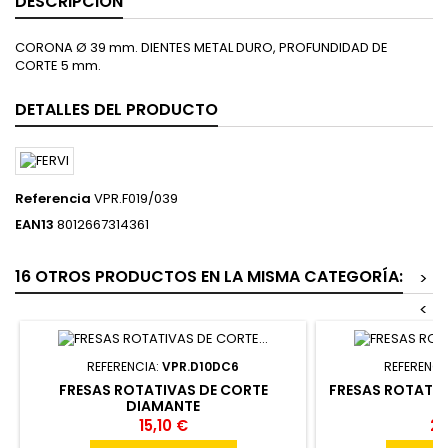
DESCRIPCIÓN
CORONA Ø 39 mm. DIENTES METAL DURO, PROFUNDIDAD DE
CORTE 5 mm.
DETALLES DEL PRODUCTO
Referencia
VPR.F019/039
EAN13
8012667314361
16 OTROS PRODUCTOS EN LA MISMA CATEGORÍA:
>
<
REFERENCIA:
VPR.D10DC6
REFERENCI
FRESAS ROTATIVAS DE CORTE
FRESAS ROTATIV
DIAMANTE
15,10 €
26