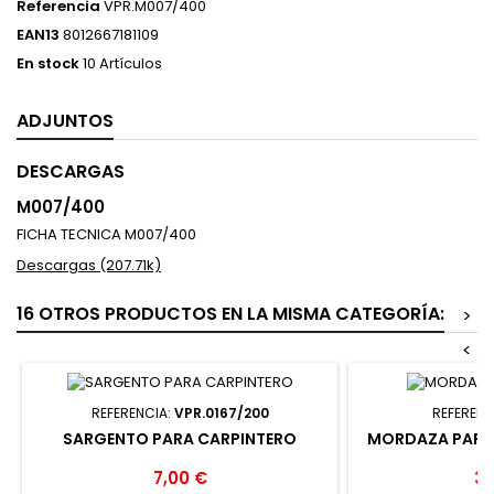
Referencia
VPR.M007/400
EAN13
8012667181109
En stock
10 Artículos
ADJUNTOS
DESCARGAS
M007/400
FICHA TECNICA M007/400
Descargas (207.71k)
16 OTROS PRODUCTOS EN LA MISMA CATEGORÍA:
>
<
REFERENCIA:
VPR.0167/200
REFERENC
SARGENTO PARA CARPINTERO
MORDAZA PARA 
7,00 €
34