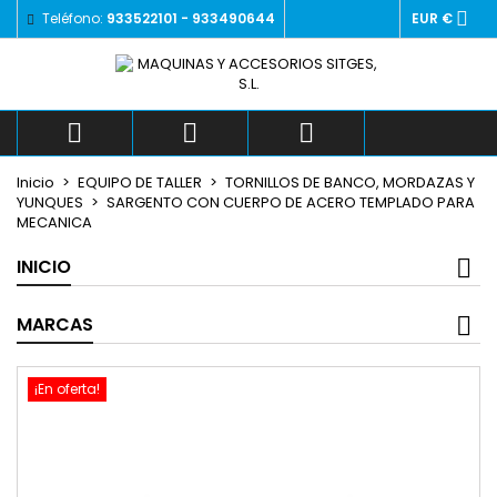

Teléfono:
933522101 - 933490644
EUR €
×
×
×
Añadir a la lista de deseos
((title))
Iniciar sesión
Debe iniciar sesión para guardar productos en su
((label))
lista de deseos.
add_circle_outlin



Crear nueva lista
Inicio
EQUIPO DE TALLER
TORNILLOS DE BANCO, MORDAZAS Y
((cancelText))
((loginText))
YUNQUES
SARGENTO CON CUERPO DE ACERO TEMPLADO PARA
((cancelText))
((createText))
MECANICA
INICIO
MARCAS
¡En oferta!