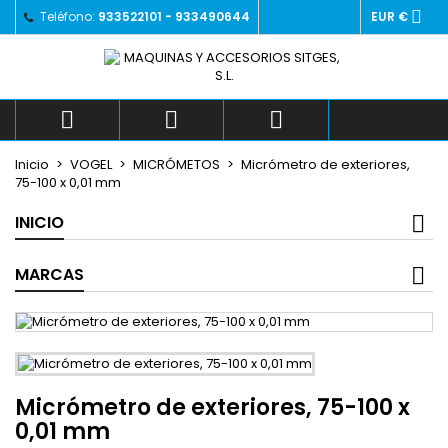

Teléfono:
933522101 - 933490644
EUR €
×
×
×
Añadir a la lista de deseos
((title))
Iniciar sesión
Debe iniciar sesión para guardar productos en su
((label))
lista de deseos.
add_circle_outlin



Crear nueva lista
Inicio
VOGEL
MICRÓMETOS
Micrómetro de exteriores,
((cancelText))
((loginText))
75-100 x 0,01 mm
((cancelText))
((createText))
INICIO
MARCAS
Micrómetro de exteriores, 75-100 x
0,01 mm