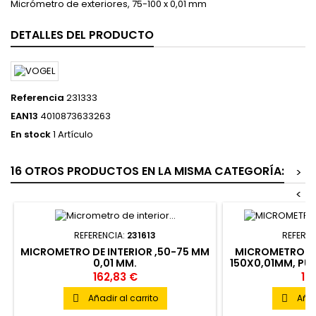
Micrómetro de exteriores, 75-100 x 0,01 mm
DETALLES DEL PRODUCTO
Referencia
231333
EAN13
4010873633263
En stock
1 Artículo
16 OTROS PRODUCTOS EN LA MISMA CATEGORÍA:
>
<
REFERENCIA:
231613
REFEREN
MICROMETRO DE INTERIOR ,50-75 MM
MICROMETRO DE
0,01 MM.
150X0,01MM, PUE
6 VARILLAS DE 
162,83 €
19
Añadir al carrito
Añad

