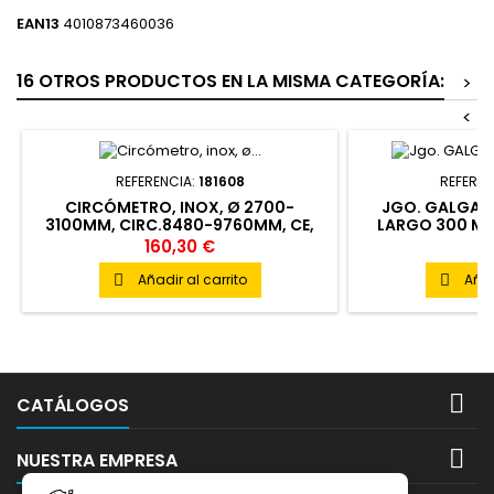
EAN13
4010873460036
16 OTROS PRODUCTOS EN LA MISMA CATEGORÍA:
>
<
REFERENCIA:
181608
REFEREN
CIRCÓMETRO, INOX, Ø 2700-
JGO. GALGA 0,
3100MM, CIRC.8480-9760MM, CE,
LARGO 300 MM
DIN 2014/32/EU CLASE II
CARBONO T
160,30 €
9
Añadir al carrito
Añad



CATÁLOGOS

NUESTRA EMPRESA