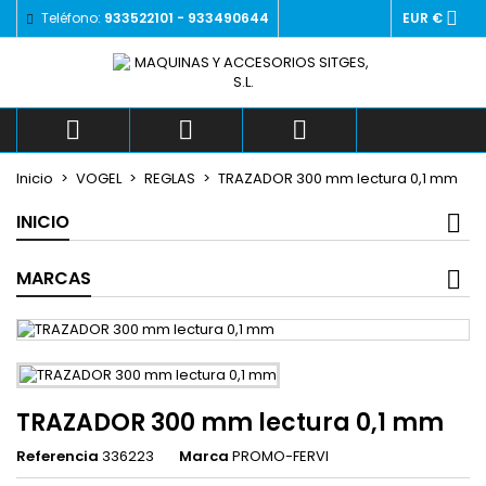

Teléfono:
933522101 - 933490644
EUR €
×
×
×
Añadir a la lista de deseos
((title))
Iniciar sesión
Debe iniciar sesión para guardar productos en su
((label))
lista de deseos.
add_circle_outlin



Crear nueva lista
Inicio
VOGEL
REGLAS
TRAZADOR 300 mm lectura 0,1 mm
((cancelText))
((loginText))
((cancelText))
((createText))
INICIO
MARCAS
TRAZADOR 300 mm lectura 0,1 mm
Referencia
336223
Marca
PROMO-FERVI