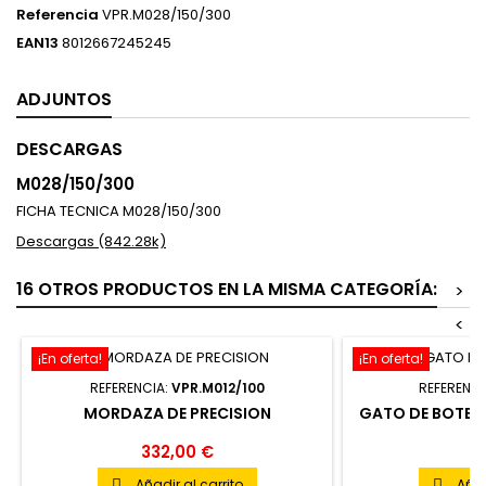
Referencia
VPR.M028/150/300
EAN13
8012667245245
ADJUNTOS
DESCARGAS
M028/150/300
FICHA TECNICA M028/150/300
Descargas (842.28k)
16 OTROS PRODUCTOS EN LA MISMA CATEGORÍA:
>
<
¡En oferta!
¡En oferta!
REFERENCIA:
VPR.M012/100
REFERENCI
MORDAZA DE PRECISION
GATO DE BOTELL
332,00 €
23
Añadir al carrito
Añad

