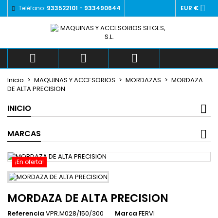

Teléfono:
933522101 - 933490644
EUR €
×
×
×
Añadir a la lista de deseos
((title))
Iniciar sesión
Debe iniciar sesión para guardar productos en su
((label))
lista de deseos.
add_circle_outlin



Crear nueva lista
Inicio
MAQUINAS Y ACCESORIOS
MORDAZAS
MORDAZA
((cancelText))
((loginText))
DE ALTA PRECISION
((cancelText))
((createText))
INICIO
MARCAS
¡En oferta!
MORDAZA DE ALTA PRECISION
Referencia
VPR.M028/150/300
Marca
FERVI