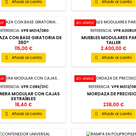
Añadir al carrito
Añadir al carrito


ta!
¡En oferta!
REFERENCIA:
VPR.M014/080
REFERENCIA:
VPR.A008U
ZA CON BASE GIRATORIA DE
MUEBLES MODULARES PAR
360°
TALLER
115,00 €
2.400,00 €
Añadir al carrito
Añadir al carrito


ta!
¡En oferta!
REFERENCIA:
VPR.C086/01C
REFERENCIA:
VPR.M012/0
NERA MODULAR CON CAJAS
MORDAZA DE PRECISI
EXTRAÍBLES
18,40 €
238,00 €
Añadir al carrito
Añadir al carrito

