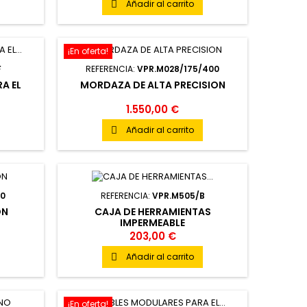
Añadir al carrito

¡En oferta!
F
REFERENCIA:
VPR.M028/175/400
A EL
MORDAZA DE ALTA PRECISION
1.550,00 €
Añadir al carrito

80
REFERENCIA:
VPR.M505/B
ON
CAJA DE HERRAMIENTAS
IMPERMEABLE
203,00 €
Añadir al carrito

¡En oferta!