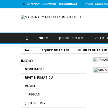
Teléfono:
933522101 - 933490644
Email:
comerci
INICIO
QUIENES SOMOS
RED DE
Inicio
EQUIPO DE TALLER
MUEBLES DE TALLER
INICIO
NOVEDADES
RIVIT NEUMÁTICA
VOGEL
REGLAS
PIES DE REY