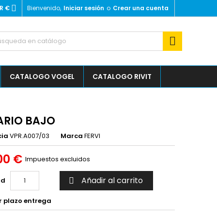

R €
Bienvenido,
Iniciar sesión
o
Crear una cuenta

CATALOGO VOGEL
CATALOGO RIVIT
RIO BAJO
cia
VPR.A007/03
Marca
FERVI
00 €
Impuestos excluidos
Añadir al carrito
ad

r plazo entrega