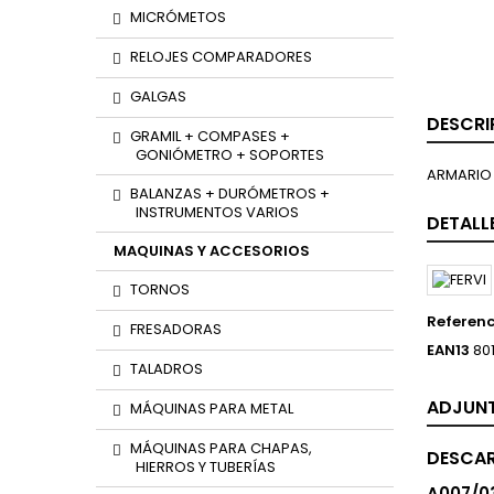
MICRÓMETOS
RELOJES COMPARADORES
GALGAS
DESCRI
GRAMIL + COMPASES +
GONIÓMETRO + SOPORTES
ARMARIO
BALANZAS + DURÓMETROS +
INSTRUMENTOS VARIOS
DETALL
MAQUINAS Y ACCESORIOS
TORNOS
Referenc
FRESADORAS
EAN13
80
TALADROS
ADJUN
MÁQUINAS PARA METAL
MÁQUINAS PARA CHAPAS,
DESCA
HIERROS Y TUBERÍAS
A007/0