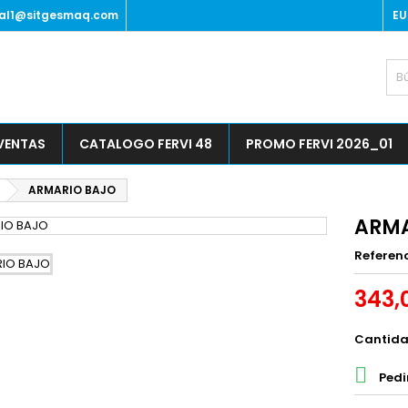
al1@sitgesmaq.com
EU
 VENTAS
CATALOGO FERVI 48
PROMO FERVI 2026_01
ARMARIO BAJO
ARMA
Referen
343,
Cantid

Pedi