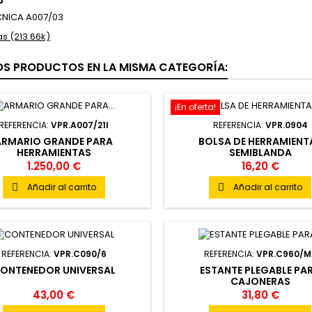
CNICA A007/03
s (213.66k)
OS PRODUCTOS EN LA MISMA CATEGORÍA:
¡En oferta!
REFERENCIA:
VPR.A007/21I
REFERENCIA:
VPR.0904
ARMARIO GRANDE PARA
BOLSA DE HERRAMIENT
HERRAMIENTAS
SEMIBLANDA
1.250,00 €
16,20 €
Añadir al carrito
Añadir al carrito


REFERENCIA:
VPR.C090/6
REFERENCIA:
VPR.C960/M
ONTENEDOR UNIVERSAL
ESTANTE PLEGABLE PA
CAJONERAS
43,00 €
31,80 €