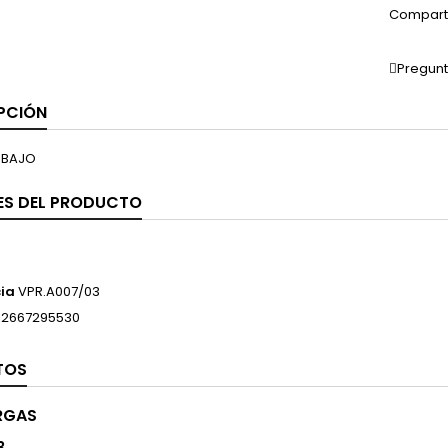
Compart
Pregunt
PCIÓN
 BAJO
ES DEL PRODUCTO
ia
VPR.A007/03
12667295530
TOS
RGAS
3