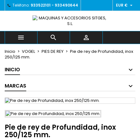

Teléfono:
933522101 - 933490644
EUR €
×
×
×
Añadir a la lista de deseos
((title))
Iniciar sesión
Debe iniciar sesión para guardar productos en su
((label))
lista de deseos.
add_circle_outline



Crear nueva lista
Inicio
VOGEL
PIES DE REY
Pie de rey de Profundidad, inox
((cancelText))
((loginText))
250/125 mm.
((cancelText))
((createText))
INICIO
MARCAS
Pie de rey de Profundidad, inox
250/125 mm.