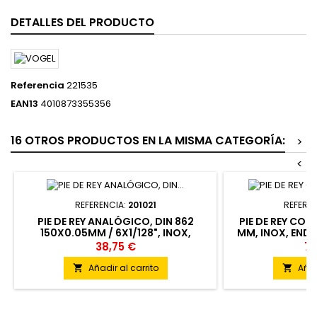
DETALLES DEL PRODUCTO
Referencia
221535
EAN13
4010873355356
16 OTROS PRODUCTOS EN LA MISMA CATEGORÍA:
>
<
REFERENCIA:
201021
REFERE
PIE DE REY ANALÓGICO, DIN 862
PIE DE REY CON
150X0.05MM / 6X1/128", INOX,
MM, INOX, ENDU
VARILLA PLANA, CON GATILLO
PRUEBA DE G
38,75 €
74
Añadir al carrito
Añad

