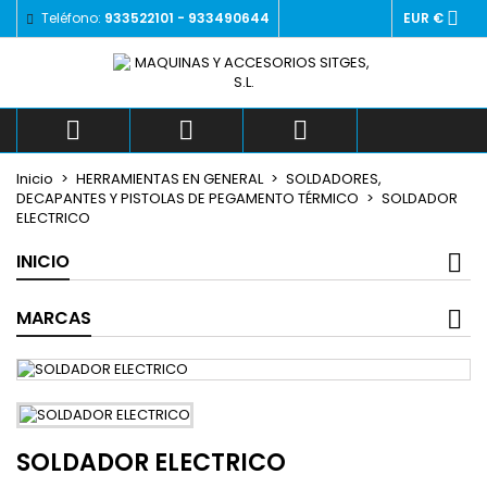

Teléfono:
933522101 - 933490644
EUR €
×
×
×
Añadir a la lista de deseos
((title))
Iniciar sesión
Debe iniciar sesión para guardar productos en su
((label))
lista de deseos.
add_circle_outlin



Crear nueva lista
Inicio
HERRAMIENTAS EN GENERAL
SOLDADORES,
((cancelText))
((loginText))
DECAPANTES Y PISTOLAS DE PEGAMENTO TÉRMICO
SOLDADOR
((cancelText))
((createText))
ELECTRICO
INICIO
MARCAS
SOLDADOR ELECTRICO