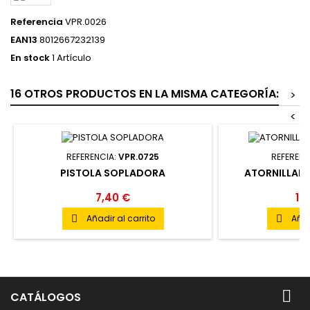
Referencia
VPR.0026
EAN13
8012667232139
En stock
1 Artículo
16 OTROS PRODUCTOS EN LA MISMA CATEGORÍA:
>
<
REFERENCIA:
VPR.0725
REFERENC
PISTOLA SOPLADORA
ATORNILLAD
7,40 €
14
Añadir al carrito
Añad



CATÁLOGOS