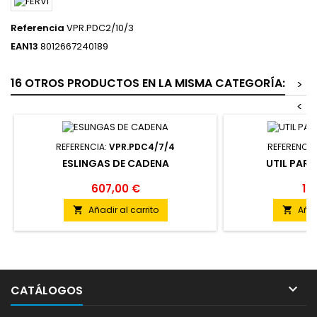
Referencia
VPR.PDC2/10/3
EAN13
8012667240189
16 OTROS PRODUCTOS EN LA MISMA CATEGORÍA:
>
<
REFERENCIA:
VPR.PDC4/7/4
REFERENCIA
ESLINGAS DE CADENA
UTIL PARA
607,00 €
13
Añadir al carrito
Añad



CATÁLOGOS