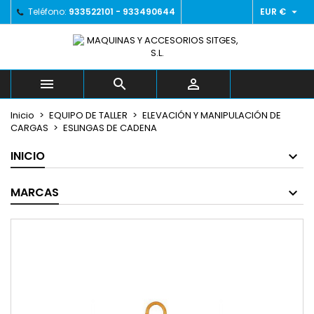

Teléfono:
933522101 - 933490644
EUR €
×
×
×
Añadir a la lista de deseos
((title))
Iniciar sesión
Debe iniciar sesión para guardar productos en su
((label))
lista de deseos.
add_circle_outline



Crear nueva lista
Inicio
EQUIPO DE TALLER
ELEVACIÓN Y MANIPULACIÓN DE
((cancelText))
((loginText))
CARGAS
ESLINGAS DE CADENA
((cancelText))
((createText))
INICIO
MARCAS