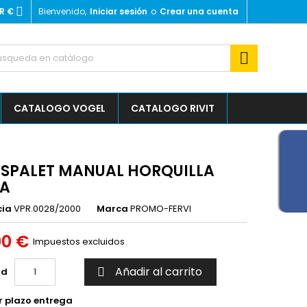

R €
Bienvenido,
Iniciar sesión
o
Crear una cuenta
×
×
×

outline
sta
CATALOGO VOGEL
CATALOGO RIVIT
)
)
SPALET MANUAL HORQUILLA
GA
cia
VPR.0028/2000
Marca
PROMO-FERVI
00 €
Impuestos excluidos
Añadir al carrito
ad

r plazo entrega