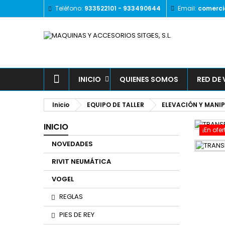
Teléfono:
933522101 - 933490644
Email:
comerci
A
(
I
De
((l
INICIO
QUIENES SOMOS
RED DE
Inicio
EQUIPO DE TALLER
ELEVACIÓN Y MANI
INICIO
¡En ofer
NOVEDADES
RIVIT NEUMÁTICA
VOGEL
REGLAS
PIES DE REY