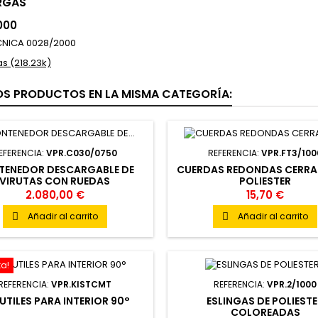
RGAS
000
CNICA 0028/2000
s (218.23k)
OS PRODUCTOS EN LA MISMA CATEGORÍA:
EFERENCIA:
VPR.C030/0750
REFERENCIA:
VPR.FT3/100
TENEDOR DESCARGABLE DE
CUERDAS REDONDAS CERRA
VIRUTAS CON RUEDAS
POLIESTER
2.080,00 €
15,70 €
Añadir al carrito
Añadir al carrito


ta!
REFERENCIA:
VPR.KISTCMT
REFERENCIA:
VPR.2/1000
 UTILES PARA INTERIOR 90°
ESLINGAS DE POLIEST
COLOREADAS