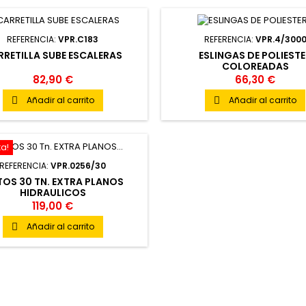
REFERENCIA:
VPR.C183
REFERENCIA:
VPR.4/300
RRETILLA SUBE ESCALERAS
ESLINGAS DE POLIEST
COLOREADAS
82,90 €
66,30 €
Añadir al carrito
Añadir al carrito


ta!
REFERENCIA:
VPR.0256/30
OS 30 TN. EXTRA PLANOS
HIDRAULICOS
119,00 €
Añadir al carrito
