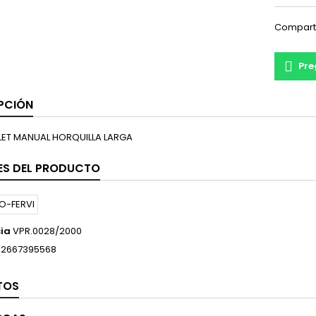
Compart
Pre
PCIÓN
ET MANUAL HORQUILLA LARGA
ES DEL PRODUCTO
ia
VPR.0028/2000
12667395568
TOS