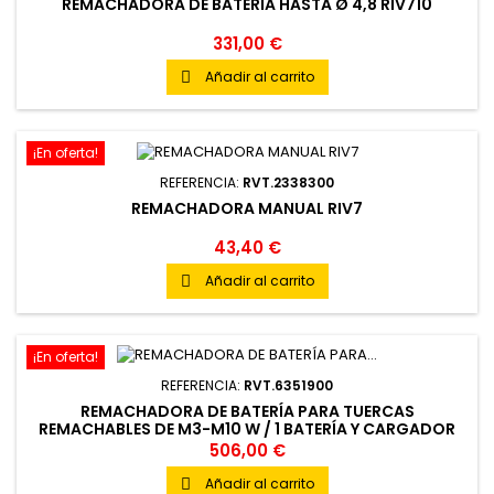
REMACHADORA DE BATERÍA HASTA Ø 4,8 RIV710
331,00 €
Añadir al carrito

¡En oferta!
REFERENCIA:
RVT.2338300
REMACHADORA MANUAL RIV7
43,40 €
Añadir al carrito

¡En oferta!
REFERENCIA:
RVT.6351900
REMACHADORA DE BATERÍA PARA TUERCAS
REMACHABLES DE M3-M10 W / 1 BATERÍA Y CARGADOR
RIV730
506,00 €
Añadir al carrito
