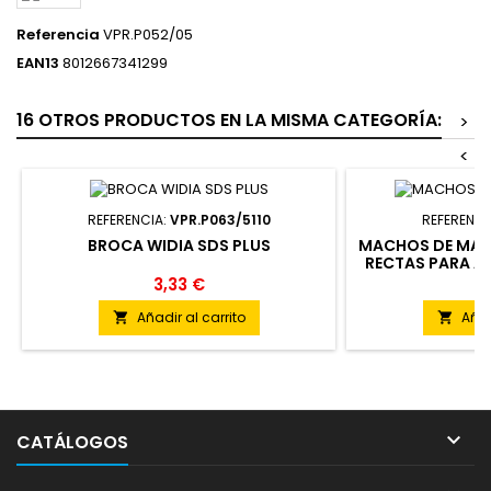
Referencia
VPR.P052/05
EAN13
8012667341299
16 OTROS PRODUCTOS EN LA MISMA CATEGORÍA:
>
<
REFERENCIA:
VPR.P063/5110
REFERENCI
BROCA WIDIA SDS PLUS
MACHOS DE MAQ
RECTAS PARA A
CON ENTRA
3,33 €
9
Añadir al carrito
Añad



CATÁLOGOS