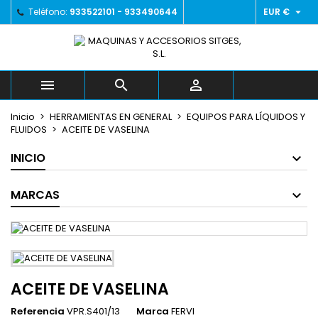

Teléfono:
933522101 - 933490644
EUR €
×
×
×
Añadir a la lista de deseos
((title))
Iniciar sesión
Debe iniciar sesión para guardar productos en su
((label))
lista de deseos.
add_circle_outline



Crear nueva lista
Inicio
HERRAMIENTAS EN GENERAL
EQUIPOS PARA LÍQUIDOS Y
((cancelText))
((loginText))
FLUIDOS
ACEITE DE VASELINA
((cancelText))
((createText))
INICIO
MARCAS
ACEITE DE VASELINA
Referencia
VPR.S401/13
Marca
FERVI