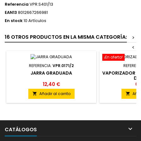
Referencia
VPR.S401/13
EAN13
8012667266981
En stock
10 Artículos
16 OTROS PRODUCTOS EN LA MISMA CATEGORÍA:
>
<
¡En oferta!
REFERENCIA:
VPR.0171/2
REFERENC
JARRA GRADUADA
VAPORIZADOR CO
DE
12,40 €
69
Añadir al carrito
Añad



CATÁLOGOS