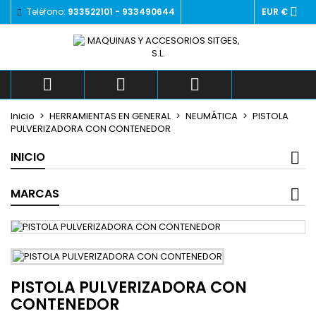

Teléfono:
933522101 - 933490644
EUR €
×
×
×
Añadir a la lista de deseos
((title))
Iniciar sesión
Debe iniciar sesión para guardar productos en su
((label))
lista de deseos.
add_circle_outlin



Crear nueva lista
Inicio
HERRAMIENTAS EN GENERAL
NEUMÁTICA
PISTOLA
((cancelText))
((loginText))
PULVERIZADORA CON CONTENEDOR
((cancelText))
((createText))
INICIO
MARCAS
PISTOLA PULVERIZADORA CON
CONTENEDOR